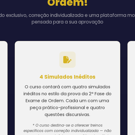
Ordem!
o exclusivo, correção individualizada e uma plataforma m
pensada para a sua aprovação
4 Simulados Inéditos
O curso contará com quatro simulados
inéditos no estilo da prova da 2ª Fase do
Exame de Ordem. Cada um com uma
peça prático-profissional e quatro
questões discursivas.
* O curso destina-se a oferecer treinos
específicos com correção individualizada — não