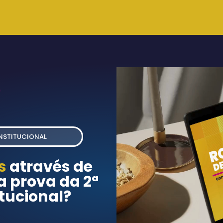
ONSTITUCIONAL
as
através de
a prova da 2ª
tucional?​