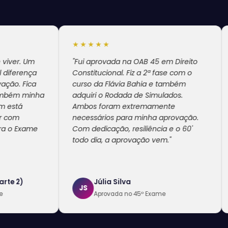
★★★★★
★★★★
"Fui aprovada na OAB 45 em Direito
"Minha ex
Constitucional. Fiz a 2ª fase com o
muito pos
curso da Flávia Bahia e também
essenciais
a
adquiri o Rodada de Simulados.
tempo de 
Ambos foram extremamente
ajudaram
necessários para minha aprovação.
evolução
Com dedicação, resiliência e o 60'
diferenci
todo dia, a aprovação vem."
Agradeço 
equipe!"
Júlia Silva
Joã
JS
JI
Aprovada no 45º Exame
Apr