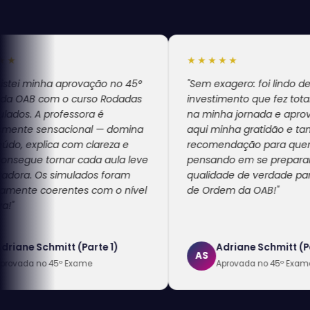
★★★★★
 aprovação no 45°
"Sem exagero: foi lindo de viver. Um
 o curso Rodadas
investimento que fez total diferença
ofessora é
na minha jornada e aprovação. Fica
sacional — domina
aqui minha gratidão e também minh
a com clareza e
recomendação para quem está
rnar cada aula leve
pensando em se preparar com
simulados foram
qualidade de verdade para o Exame
rentes com o nível
de Ordem da OAB!"
itt (Parte 1)
Adriane Schmitt (Parte 2)
AS
5º Exame
Aprovada no 45º Exame