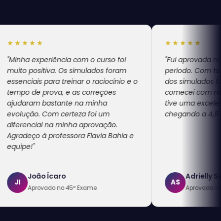
★
★★★★★
periência com o curso foi
"Fui aprovada na OAB 45, ai
itiva. Os simulados foram
período. Com toda certeza 
 para treinar o raciocínio e o
dos simulados foi muito efic
prova, e as correções
comecei com notas não tão 
 bastante na minha
tive uma excelente progres
. Com certeza foi um
chegando a 4,8 na peça da 
al na minha aprovação.
à professora Flavia Bahia e
o Ícaro
Adrielly Sales
AS
ovado no 45º Exame
Aprovada no 45º Exame