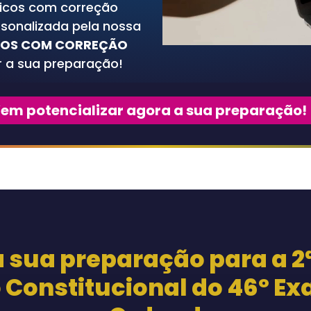
ficos com correção
rsonalizada pela nossa
DOS COM CORREÇÃO
r a sua preparação!
em potencializar agora a sua preparação!
a sua preparação para a
2
o Constitucional
do 46º Ex