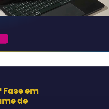
ª Fase em
ame de